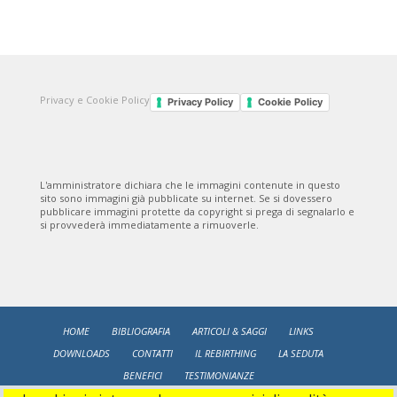
Privacy e Cookie Policy
Privacy Policy
Cookie Policy
L'amministratore dichiara che le immagini contenute in questo
sito sono immagini già pubblicate su internet. Se si dovessero
pubblicare immagini protette da copyright si prega di segnalarlo e
si provvederà immediatamente a rimuoverle.
HOME
BIBLIOGRAFIA
ARTICOLI & SAGGI
LINKS
DOWNLOADS
CONTATTI
IL REBIRTHING
LA SEDUTA
BENEFICI
TESTIMONIANZE